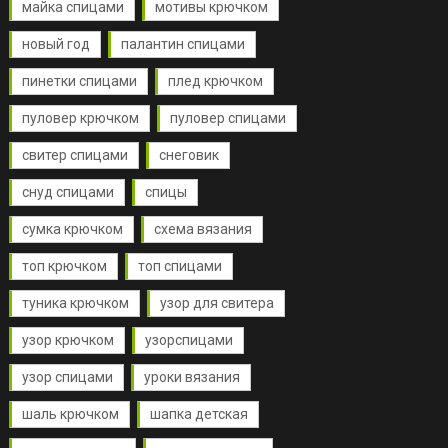
майка спицами
мотивы крючком
новый год
палантин спицами
пинетки спицами
плед крючком
пуловер крючком
пуловер спицами
свитер спицами
снеговик
снуд спицами
спицы
сумка крючком
схема вязания
топ крючком
топ спицами
туника крючком
узор для свитера
узор крючком
узорспицами
узор спицами
уроки вязания
шаль крючком
шапка детская