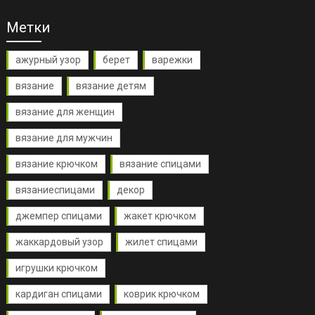
Метки
ажурный узор
берет
варежки
вязание
вязание детям
вязание для женщин
вязание для мужчин
вязание крючком
вязание спицами
вязаниеспицами
декор
джемпер спицами
жакет крючком
жаккардовый узор
жилет спицами
игрушки крючком
кардиган спицами
коврик крючком