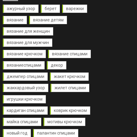
ажурный узор
берет
варежки
вязание
вязание детям
вязание для женщин
вязание для мужчин
вязание крючком
вязание спицами
вязаниеспицами
декор
джемпер спицами
жакет крючком
жаккардовый узор
жилет спицами
игрушки крючком
кардиган спицами
коврик крючком
майка спицами
мотивы крючком
новый год
палантин спицами