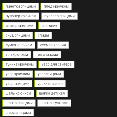
пинетки спицами
плед крючком
пуловер крючком
пуловер спицами
свитер спицами
снеговик
снуд спицами
спицы
сумка крючком
схема вязания
топ крючком
топ спицами
туника крючком
узор для свитера
узор крючком
узорспицами
узор спицами
уроки вязания
шаль крючком
шапка детская
шапка спицами
шапка с ушками
шарфспицами