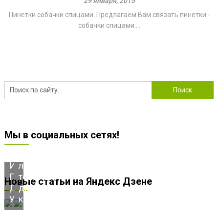
29 января, 2015
Пинетки собачки спицами. Предлагаем Вам связать пинетки -
собачки спицами....
ПОВТОРЯЕМ
ШИКАРНАЯ
ВСЕГО
ПРОСТАЯ
Мы в социальных сетях!
1
СЕТКА
РЯД
для
И
летнего
ПОЛУЧАЕМ
топа,
Новые статьи на Яндекс Дзене
ДВУСТОРОННИЙ
джемпера,
УЗОР!
кардигана!