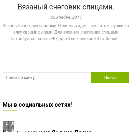
Вязаный снеговик спицами.
22 ноября, 2015
Вязаный снеговик спицами. Отличная идея - связать игрушки на
елку своими руками. Для вязания снеговика спицами
потребуется: спицы №3, для 3 снеговиков 80 гр. белой,...
Шикарный
Шикарный
Мы в социальных сетях!
ажурный
ажурный
узор
узор
для
для
джемпера,
джемпера,