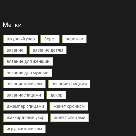
Метки
ажурный узор
берет
варежки
вязание
вязание детям
вязание для женщин
вязание для мужчин
вязание крючком
вязание спицами
вязаниеспицами
декор
джемпер спицами
жакет крючком
жаккардовый узор
жилет спицами
игрушки крючком