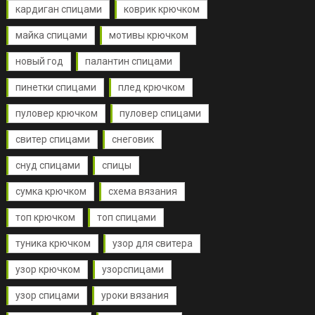
кардиган спицами
коврик крючком
майка спицами
мотивы крючком
новый год
палантин спицами
пинетки спицами
плед крючком
пуловер крючком
пуловер спицами
свитер спицами
снеговик
снуд спицами
спицы
сумка крючком
схема вязания
топ крючком
топ спицами
туника крючком
узор для свитера
узор крючком
узорспицами
узор спицами
уроки вязания