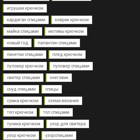
игрушки крючком
кардиган спицами
коврик крючком
майка спицами
мотивы крючком
новый год
палантин спицами
пинетки спицами
плед крючком
пуловер крючком
пуловер спицами
свитер спицами
снеговик
снуд спицами
спицы
сумка крючком
схема вязания
топ крючком
топ спицами
туника крючком
узор для свитера
узор крючком
узорспицами