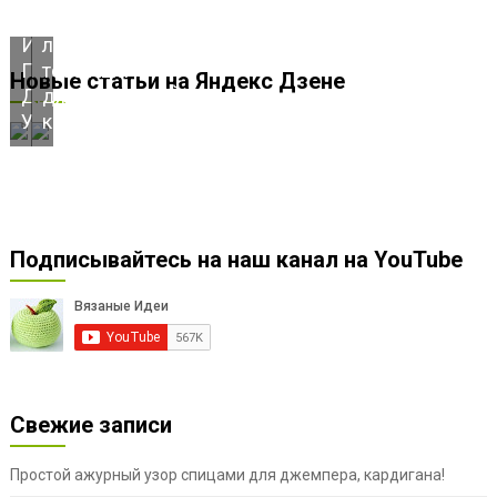
РЯД
для
И
летнего
ПОЛУЧАЕМ
топа,
Новые статьи на Яндекс Дзене
ДВУСТОРОННИЙ
джемпера,
УЗОР!
кардигана!
Подписывайтесь на наш канал на YouTube
Свежие записи
Простой ажурный узор спицами для джемпера, кардигана!