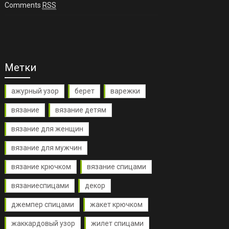
Comments
RSS
Метки
ажурный узор
берет
варежки
вязание
вязание детям
вязание для женщин
вязание для мужчин
вязание крючком
вязание спицами
вязаниеспицами
декор
джемпер спицами
жакет крючком
жаккардовый узор
жилет спицами