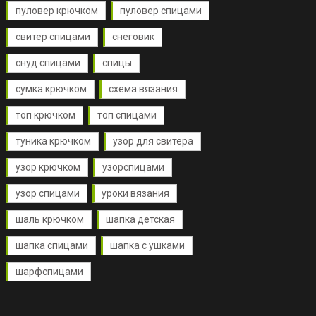
пуловер крючком
пуловер спицами
свитер спицами
снеговик
снуд спицами
спицы
сумка крючком
схема вязания
топ крючком
топ спицами
туника крючком
узор для свитера
узор крючком
узорспицами
узор спицами
уроки вязания
шаль крючком
шапка детская
шапка спицами
шапка с ушками
шарфспицами