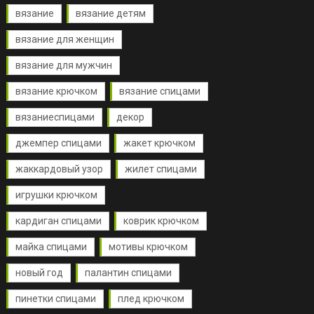
вязание
вязание детям
вязание для женщин
вязание для мужчин
вязание крючком
вязание спицами
вязаниеспицами
декор
джемпер спицами
жакет крючком
жаккардовый узор
жилет спицами
игрушки крючком
кардиган спицами
коврик крючком
майка спицами
мотивы крючком
новый год
палантин спицами
пинетки спицами
плед крючком