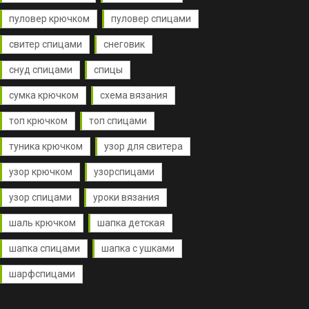
пуловер крючком
пуловер спицами
свитер спицами
снеговик
снуд спицами
спицы
сумка крючком
схема вязания
топ крючком
топ спицами
туника крючком
узор для свитера
узор крючком
узорспицами
узор спицами
уроки вязания
шаль крючком
шапка детская
шапка спицами
шапка с ушками
шарфспицами