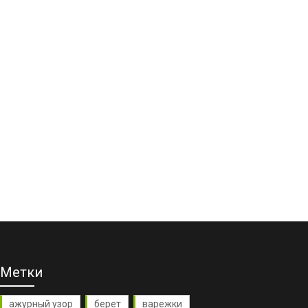
Метки
ажурный узор
берет
варежки