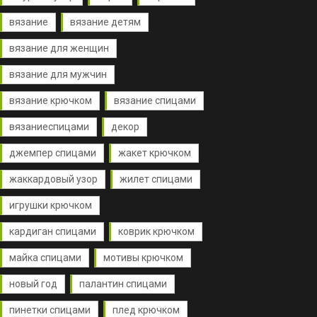
вязание
вязание детям
вязание для женщин
вязание для мужчин
вязание крючком
вязание спицами
вязаниеспицами
декор
джемпер спицами
жакет крючком
жаккардовый узор
жилет спицами
игрушки крючком
кардиган спицами
коврик крючком
майка спицами
мотивы крючком
новый год
палантин спицами
пинетки спицами
плед крючком