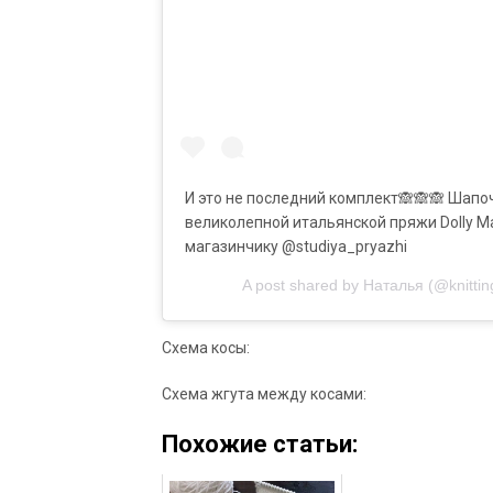
И это не последний комплект🙈🙈🙈 Шапоч
великолепной итальянской пряжи Dolly Ma
магазинчику @studiya_pryazhi
A post shared by Наталья (@knitti
Схема косы:
Схема жгута между косами:
Похожие статьи: