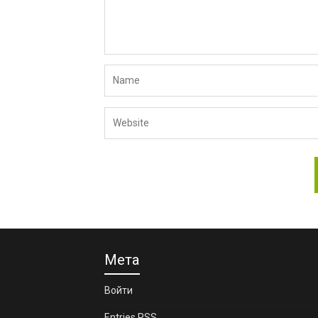
Мета
Войти
Entries
RSS