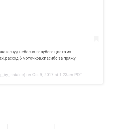
ка и снуд небесно-голубого цвета из
xi,расход 6 моточков,спасибо за пряжу
ng_by_natalee) on
Oct 9, 2017 at 1:23am PDT