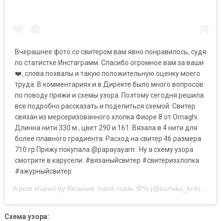
Вчерашнее фото со свитером вам явно понравилось, судя
по статистке Инстаграмм. Спасибо огромное вам за ваши
❤️, слова похвалы и такую положительную оценку моего
труда. В комментариях и в Директе было много вопросов
по поводу пряжи и схемы узора. Поэтому сегодня решила
все подробно рассказать и поделиться схемой. Свитер
связан из мерсеризованного хлопка Фиоре 8 от Ornaghi.
Длинна нити 330 м , цвет 290 и 161. Вязала в 4 нити для
более плавного градиента. Расход на свитер 46 размера
710 гр.Пряжу покупала @papayayarn . Ну а схему узора
смотрите в карусели. #вязаныйсвитер #свитеризхлопка
#ажурныйсвитер
A post shared by Вязание..hand made 💯% (@burlako_knit) on
Ju
Схема узора: