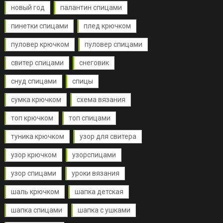
новый год
палантин спицами
пинетки спицами
плед крючком
пуловер крючком
пуловер спицами
свитер спицами
снеговик
снуд спицами
спицы
сумка крючком
схема вязания
топ крючком
топ спицами
туника крючком
узор для свитера
узор крючком
узорспицами
узор спицами
уроки вязания
шаль крючком
шапка детская
шапка спицами
шапка с ушками