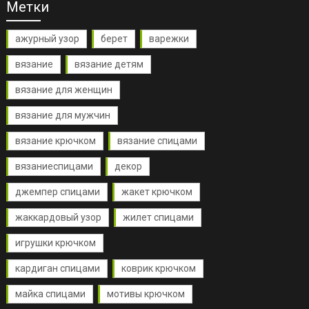
Метки
ажурный узор
берет
варежки
вязание
вязание детям
вязание для женщин
вязание для мужчин
вязание крючком
вязание спицами
вязаниеспицами
декор
джемпер спицами
жакет крючком
жаккардовый узор
жилет спицами
игрушки крючком
кардиган спицами
коврик крючком
майка спицами
мотивы крючком