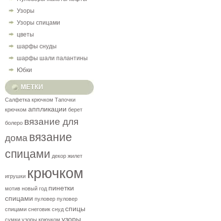
Узоры
Узоры спицами
цветы
шарфы снуды
шарфы шали палантины
Юбки
МЕТКИ
Салфетка крючком
Тапочки
аппликации
крючком
берет
вязание для
болеро
вязание
дома
спицами
декор
жилет
крючком
игрушки
пинетки
мотив
новый год
спицами
пуловер
пуловер
спицы
спицами
снеговик
снуд
узоры
сумки
узоры крючком