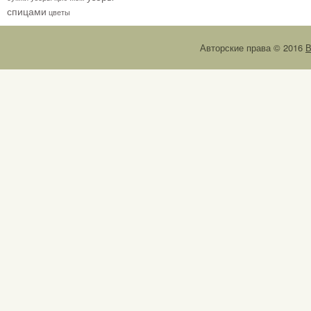
спицами
цветы
Авторские права © 2016
В