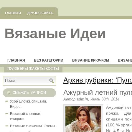
ГЛАВНАЯ
ДРУЗЬЯ САЙТА.
Вязаные Идеи
ГЛАВНАЯ
БЕЗ КАТЕГОРИИ
ВЯЗАНИЕ КРЮЧКОМ
ВЯЗАН
ПУЛОВЕРЫ ЖАКЕТЫ КОФТЫ
Архив рубрики: ‘Пул
Ажурный летний пул
СВЕЖИЕ ЗАПИСИ
Автор
admin
, Июль 30th, 2014
Узор Елочка спицами.
Видео.
Ажурный лет
Вязаный снеговик
пряжи. Для
спицами.
спицами пон
(100 % орган
Вязаные снежинки. Схемы.
№ 4,5 и № 5