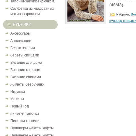
Тапочки-зайчики крючком.
(46/48).
Салфетка из квадратных
мотивов крючком.
Рубрики:
Вя
пуловер спицам
РУБРИКИ
Аксессуары
Аппликации
Без категории
береты спицами
Вязание для дома
Вязание крючком
Вязание спицами
Жилеты безрукавки
Игрушки
Мотивы
Новый Год
пинетки тапочки
Пинетки тапочки
Пуловеры жакеты кофты
Пуловеры жакеты кофты