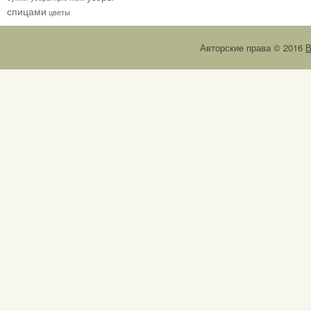
спицами
цветы
Авторские права © 2016
В