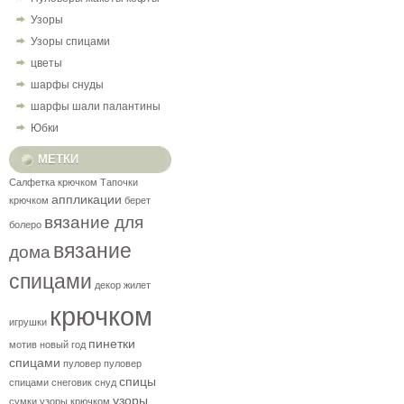
Узоры
Узоры спицами
цветы
шарфы снуды
шарфы шали палантины
Юбки
МЕТКИ
Салфетка крючком
Тапочки
аппликации
крючком
берет
вязание для
болеро
вязание
дома
спицами
декор
жилет
крючком
игрушки
пинетки
мотив
новый год
спицами
пуловер
пуловер
спицы
спицами
снеговик
снуд
узоры
сумки
узоры крючком